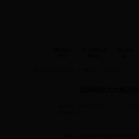
鐪佸眬涓
涓浗鐩愬煄
鏈珯棣
荤珯
缃戠珯
栭〉
→
税收宣传
→
工作动态
您现在的位置：
首页
盐城地税大力推进社
发布时间：2018年05月18日
信息来
访问次数：
89
日前，盐城地税局与盐城市中级人民法