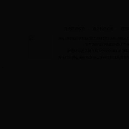
鍏充簬鎴戜滑
-
鑱旂郴鎴戜滑
-
闅愮
涓诲姙鍗曚綅锛氭睙鑻忕渷鐩愬煄鍦版柟绋庡姟灞€
缁存姢鍗曚綅锛氭睙鑻忕渷鐩愬煄
缃戠珯鏍囪瘑鐮侊細32090000014 澶囨
浠讳綍浜哄崟浣嶄笉寰椾互浠讳綍鏂瑰紡澶嶅埗鎴