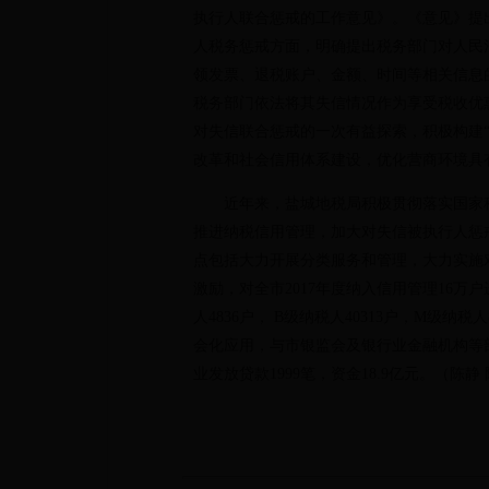
执行人联合惩戒的工作意见》。《意见》提
人税务惩戒方面，明确提出税务部门对人民
领发票、退税账户、金额、时间等相关信息
税务部门依法将其失信情况作为享受税收优
对失信联合惩戒的一次有益探索，积极构建
改革和社会信用体系建设，优化营商环境具
近年来，盐城地税局积极贯彻落实国家税
推进纳税信用管理，加大对失信被执行人惩
点包括大力开展分类服务和管理，大力实施
激励，对全市
2017
年度纳入信用管理
16
万户
人
4836
户，
B
级纳税人
40313
户，
M
级纳税人
会化应用，与市银监会及银行业金融机构等
业发放贷款
1999
笔，资金
18.9
亿元。（陈静 